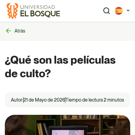
Pasar
al
contenido
principal
Atrás
Buscar
¿Qué son las películas
de culto?
Pregrado
Programas académicos que te preparan para el
futuro. Explora nuestras opciones de pregrado.
Autor:
21 de Mayo de 2026
Tiempo de lectura 2 minutos
Posgrado