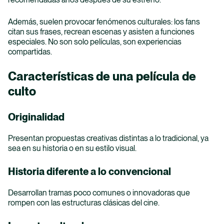
El Bosque Digital
Además, suelen provocar fenómenos culturales: los fans
El Bosque Digital te conecta con las herramientas y
citan sus frases, recrean escenas y asisten a funciones
recursos esenciales para tu vida académica
especiales. No son solo películas, son experiencias
compartidas.
Ver más
Características de una película de
culto
Originalidad
Presentan propuestas creativas distintas a lo tradicional, ya
sea en su historia o en su estilo visual.
Inscripciones
Historia diferente a lo convencional
Inicia tu proceso de formación con El Bosque y
comienza a forjar tu futuro profesional con calidad,
Desarrollan tramas poco comunes o innovadoras que
compromiso y responsabilidad.
rompen con las estructuras clásicas del cine.