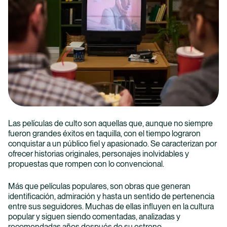
Avanza en tu carrera con nuestros programas de
posgrado, diseñados para especializarte y
potenciar tu conocimiento.
Educación Continua
Las películas de culto son aquellas que, aunque no siempre
Cursos y diplomados que te permiten actualizarte y
fueron grandes éxitos en taquilla, con el tiempo lograron
expandir tus habilidades a lo largo de tu vida
conquistar a un público fiel y apasionado. Se caracterizan por
profesional.
ofrecer historias originales, personajes inolvidables y
propuestas que rompen con lo convencional.
Más que películas populares, son obras que generan
identificación, admiración y hasta un sentido de pertenencia
entre sus seguidores. Muchas de ellas influyen en la cultura
popular y siguen siendo comentadas, analizadas y
recomendadas años después de su estreno.