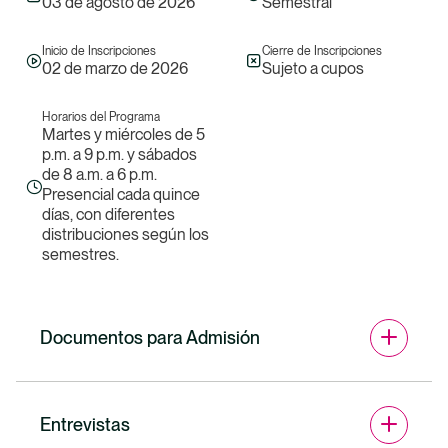
03 de agosto de 2026
Semestral
Inicia tu proceso de Inscripción
Inicio de Inscripciones
Cierre de Inscripciones
02 de marzo de 2026
Sujeto a cupos
Horarios del Programa
Martes y miércoles de 5
p.m. a 9 p.m. y sábados
de 8 a.m. a 6 p.m.
Presencial cada quince
Financiación
días, con diferentes
distribuciones según los
Descubre planes de pago, créditos y convenios
semestres.
para hacer realidad tus estudios.
Ir a Financiación
Documentos para Admisión
Inscripciones
Entrevistas