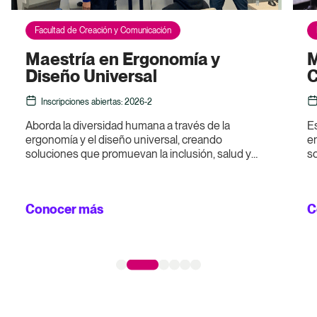
Facultad de Creación y Comunicación
Maestría en Ergonomía y
M
Diseño Universal
C
Inscripciones abiertas: 2026-2
Aborda la diversidad humana a través de la
E
ergonomía y el diseño universal, creando
en
soluciones que promuevan la inclusión, salud y
s
bienestar en entornos, productos y servicios.
cr
la
Conocer más
C