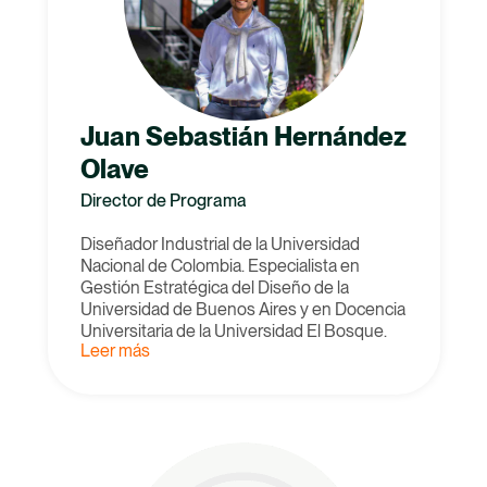
Juan Sebastián Hernández
Olave
Director de Programa
Diseñador Industrial de la Universidad
Nacional de Colombia. Especialista en
Gestión Estratégica del Diseño de la
Universidad de Buenos Aires y en Docencia
Universitaria de la Universidad El Bosque.
Leer más
Magíster en Administración (MBA) de la
Universidad Nacional de Colombia.
Actualmente, se desempeña como Director
de la Maestría en Industrias Creativas y
Culturales y Director de Posgrados de la
Facultad de Creación y Comunicación.