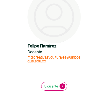
Felipe Ramírez
Docente
mdicreativasyculturales@unbos
que.edu.co
Siguiente
Siguiente
página