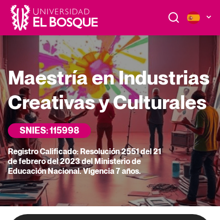
Pasar
al
contenido
principal
Maestría en Industrias
Buscar
Creativas y Culturales
Pregrado
SNIES: 115998
Programas académicos que te preparan para el
Registro Calificado: Resolución 2551 del 21
futuro. Explora nuestras opciones de pregrado.
de febrero del 2023 del Ministerio de
Educación Nacional. Vigencia 7 años.
Posgrado