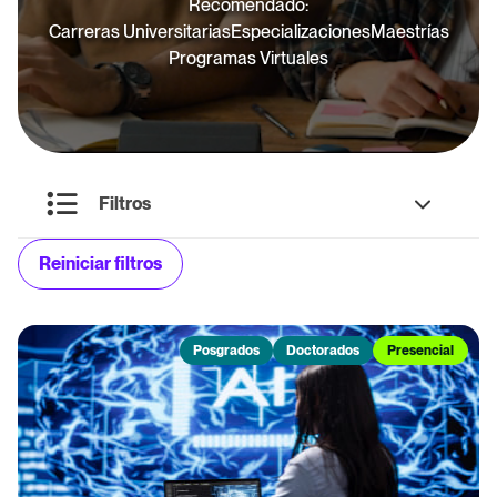
Recomendado:
Carreras Universitarias
Especializaciones
Maestrías
Avanza en tu carrera con nuestros programas de
Programas Virtuales
posgrado, diseñados para especializarte y
potenciar tu conocimiento.
Filtros
Educación Continua
Reiniciar filtros
Nivel
Cursos y diplomados que te permiten actualizarte y
expandir tus habilidades a lo largo de tu vida
profesional.
Posgrados
Posgrados
Doctorados
Presencial
Doctorados
Modalidad