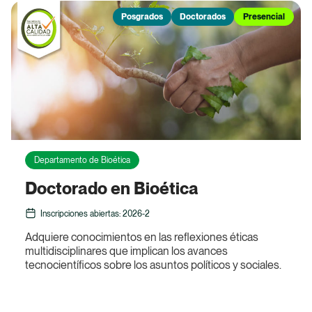
Programas Académicos
Posgrados
Doctorados
Presencial
Facultades
Vida Universitaria
Investigación
Nuestro Bosque
Departamento de Bioética
Doctorado en Bioética
Inscripciones abiertas: 2026-2
Adquiere conocimientos en las reflexiones éticas
multidisciplinares que implican los avances
tecnocientíficos sobre los asuntos políticos y sociales.