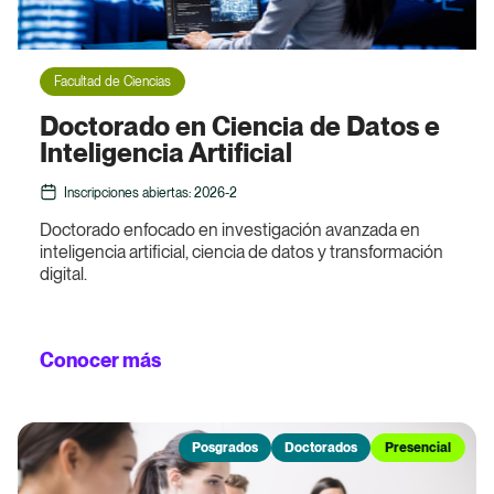
El Bosque Digital
Presencial
El Bosque Digital te conecta con las herramientas y
Facultad de Ciencias
recursos esenciales para tu vida académica
Facultades
Doctorado en Ciencia de Datos e
Inteligencia Artificial
Ver más
Facultad de Ciencias
Inscripciones abiertas: 2026-2
Facultad de Enfermería
Doctorado enfocado en investigación avanzada en
inteligencia artificial, ciencia de datos y transformación
digital.
Facultad de Medicina
Departamento de Bioética
Inscripciones
Conocer más
Inicia tu proceso de formación con El Bosque y
comienza a forjar tu futuro profesional con calidad,
compromiso y responsabilidad.
Posgrados
Doctorados
Presencial