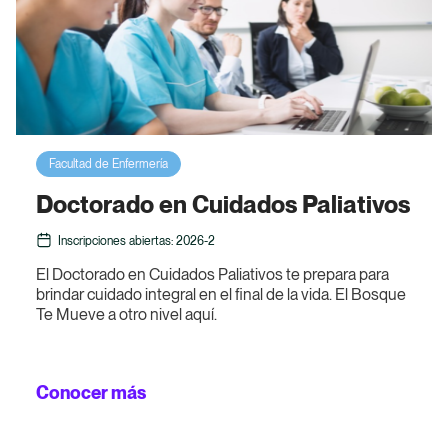
Inicia tu proceso de Inscripción
Facultad de Enfermería
Financiación
Doctorado en Cuidados Paliativos
Inscripciones abiertas: 2026-2
Descubre planes de pago, créditos y convenios
para hacer realidad tus estudios.
El Doctorado en Cuidados Paliativos te prepara para
brindar cuidado integral en el final de la vida. El Bosque
Te Mueve a otro nivel aquí.
Ir a Financiación
Conocer más
Inscripciones