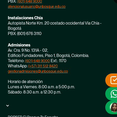
PBX:
(601) 648 9000
atencionalusuario@unbosque.edu.co
Instalaciones Chía
Autopista Norte Km. 20 costado occidental Vía Chía -
Bogotá
PBX: (601) 676 3110
Admisiones
Av. Cra. 9 No. 131A - 02,
Edificio Fundadores, Piso 1, Bogotá, Colombia.
Teléfono:
Ext.: 1170
(601) 648 9000
WhatsApp:
(+57) 311 512 8420
gestionadmisiones@unbosque.edu.co
Horario de atención
Lunes a Viernes: 8:00 a.m. a 5:00 p.m.
Sábado: 8:30 a.m. a 12:30 p.m.