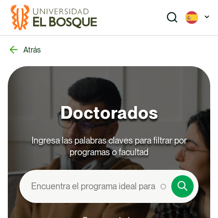
Pasar
al
contenido
principal
Atrás
Buscar
Doctorados
Pregrado
Ingresa las palabras claves para filtrar por
Programas académicos que te preparan para el
programas o facultad
futuro. Explora nuestras opciones de pregrado.
Buscar
Posgrado